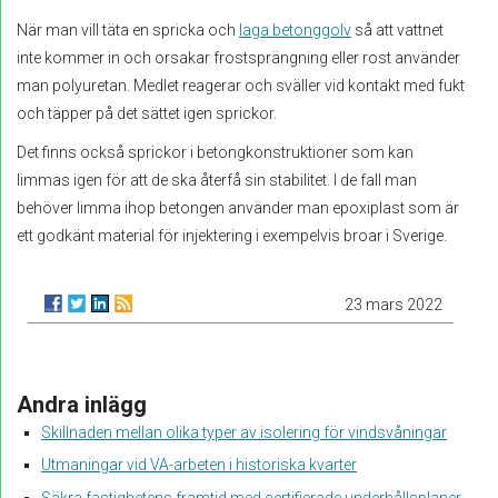
När man vill täta en spricka och
laga betonggolv
så att vattnet
inte kommer in och orsakar frostsprängning eller rost använder
man polyuretan. Medlet reagerar och sväller vid kontakt med fukt
och täpper på det sättet igen sprickor.
Det finns också sprickor i betongkonstruktioner som kan
limmas igen för att de ska återfå sin stabilitet. I de fall man
behöver limma ihop betongen använder man epoxiplast som är
ett godkänt material för injektering i exempelvis broar i Sverige.
23 mars 2022
Andra inlägg
Skillnaden mellan olika typer av isolering för vindsvåningar
Utmaningar vid VA-arbeten i historiska kvarter
Säkra fastighetens framtid med certifierade underhållsplaner