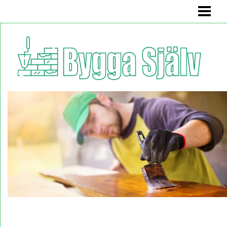
BYGGA SJÄLV
BADRUMSMÖBEL
BÄNK MED FÖRVARING
KÖKSSOFFA
HYLLA
BLOGG