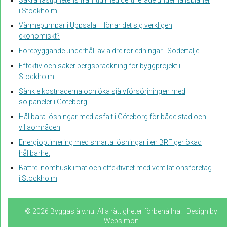
i Stockholm
Värmepumpar i Uppsala – lönar det sig verkligen
ekonomiskt?
Förebyggande underhåll av äldre rörledningar i Södertälje
Effektiv och säker bergspräckning för byggprojekt i
Stockholm
Sänk elkostnaderna och öka självförsörjningen med
solpaneler i Göteborg
Hållbara lösningar med asfalt i Göteborg för både stad och
villaområden
Energioptimering med smarta lösningar i en BRF ger ökad
hållbarhet
Bättre inomhusklimat och effektivitet med ventilationsföretag
i Stockholm
© 2026 Byggasjälv.nu. Alla rättigheter förbehållna. | Design by
Websimon