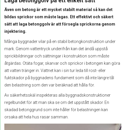
Laga betonggolv på ett enkelt sätt
Även om betong är ett mycket stabilt material så kan det
bildas sprickor som måste lagas. Ett effektivt och säkert
sätt att laga betonggolv är att försegla sprickorna genom
injektering.
Många byggnader vilar på en stabil betongkonstruktion under
mark. Genom vattentryck underifrån kan det ändå uppstå
sprickbildningar och sättningar i konstruktion som måste
åtgärdas. Otäta fogar, skarvar och sprickor i betongen kan göra
att vatten tränger in. Vattnet kan i sin tur leda till rost- eller
fuktskador på byggnadens fundament som då inte längre tål
den belastning som den var beräknad att hålla för.
Av säkerhetsskäl inspekteras alla byggnadskonstruktioner
regelbundet för att man ska se om det uppstått skador. En
skadad betonggrund som inte håller för belastningen kan
orsaka att hela hus rasar samman.