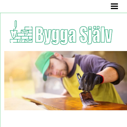
BYGGA SJÄLV
BADRUMSMÖBEL
BÄNK MED FÖRVARING
KÖKSSOFFA
HYLLA
BLOGG