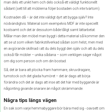
man dels ett unikt hem och dels också ett väldigt funktionellt
sådant (sett till att möblerna följer bostaden och inte tvärtom).
Kostnaden då – är det inte väldigt dyrt att bygga själv? Inte
nödvändigtvis. Material som exempelvis MDF är inte speciellt
kostsamt och det är dessutom både tåligt samt lättarbetat.
Målar man den möbel man byggt i detta material så kommer den
att se ut som vilken fabrikstillverkad sådan som helst, men med
en avgörande skillnad i att du dels byggt den själv och att du dels
också får möbler – unika sådana – som verkligen säger något
om dig som person och om din bostad.
Så; det är bara att plocka fram hammare, skruvdragare,
tumstock och det glada humöret – det är dags att börja
förändra och det är dags att inse att det här med byggande är
någonting givande snarare än något skrämmande.
Några tips längs vägen
En sak som varje hemmabyggare bör bära med sig - oavsett om