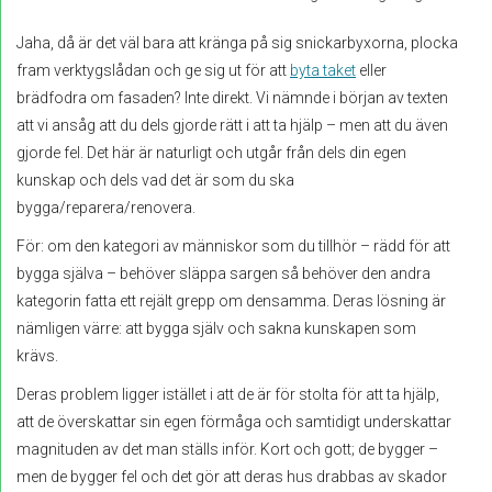
Jaha, då är det väl bara att kränga på sig snickarbyxorna, plocka
fram verktygslådan och ge sig ut för att
byta taket
eller
brädfodra om fasaden? Inte direkt. Vi nämnde i början av texten
att vi ansåg att du dels gjorde rätt i att ta hjälp – men att du även
gjorde fel. Det här är naturligt och utgår från dels din egen
kunskap och dels vad det är som du ska
bygga/reparera/renovera.
För: om den kategori av människor som du tillhör – rädd för att
bygga själva – behöver släppa sargen så behöver den andra
kategorin fatta ett rejält grepp om densamma. Deras lösning är
nämligen värre: att bygga själv och sakna kunskapen som
krävs.
Deras problem ligger istället i att de är för stolta för att ta hjälp,
att de överskattar sin egen förmåga och samtidigt underskattar
magnituden av det man ställs inför. Kort och gott; de bygger –
men de bygger fel och det gör att deras hus drabbas av skador