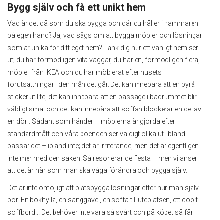
Bygg själv och få ett unikt hem
Vad är det då som du ska bygga och där du håller i hammaren
på egen hand? Ja, vad sägs om att bygga möbler och lösningar
som är unika för ditt eget hem? Tänk dig hur ett vanligt hem ser
ut; du har förmodligen vita väggar, du har en, förmodligen flera,
möbler från IKEA och du har möblerat efter husets
förutsättningar i den mån det går. Det kan innebära att en byrå
sticker ut lite, det kan innebära att en passage i badrummet blir
väldigt smal och det kan innebära att soffan blockerar en del av
en dörr. Sådant som händer – möblerna är gjorda efter
standardmått och våra boenden ser väldigt olika ut. Ibland
passar det – ibland inte; det är irriterande, men det är egentligen
inte mer med den saken. Så resonerar de flesta – men vi anser
att det är här som man ska våga förändra och bygga själv.
Det är inte omöjligt att platsbygga lösningar efter hur man själv
bor. En bokhylla, en sänggavel, en soffa till uteplatsen, ett coolt
soffbord... Det behöver inte vara så svårt och på köpet så får