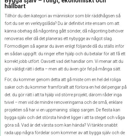
Bygga själv – roligt, ekonomiskt och
hållbart
Tillhör du den kategori av människor som blir räddhågsen så
fort du ser en verktygslåda? Du är definitivt inte ensam om att
känna obehag då någonting gått sönder, då någonting behöver
renoveras eller då det planeras ett nybygge av något slag.
Förmodligen så agerar du även enligt följande då du ställs inför
en sådan uppgift: du ringer efter hjälp och du betalar för att få ett
korrekt jobb utfört. Oavsett vad det handlar om. Vi menar att du
gör väldigt rätt i detta – men att du även gör fel på många sätt.
För; du kommer genom detta att gå miste om en hel del roliga
saker och du kommer framförallt att förlora en hel del pengar på
det. du gör rätt i att ta hjälp vid större projekt; därom råder inga
tvivel – men vid de mindre renoveringarna och de små, enklare
projekten så har vi en uppmaning: släpp sargen. De flesta kan
bygga själv och det största hindret ligger i att ta steget och våga
göra så. Vad är det värsta som kan hända? Vi tänkte snabbt
rada upp några fördelar som kommer av att bygga själv och de