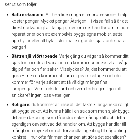
ser ut som följer:
Bättre ekonomi.
Att hela tiden ringa efter professionell hjälp
kostar pengar. Mycket pengar. Återigen – i vissa fall så är det
direkt nödvändigt att ta hjälp; men om det handlar om mindre
reparationer och att exempelvis bygga egna möbler, sätta
upp hyllor eller att byta lister i hallen: gör det själv och spara
pengar!
Bättre självförtroende
. Varje gång du vågar så kommer ditt
självförtroende att växa och du kommer successivt att våga
dig på fler och fler saker. Misslyckas? Ja, det kommer du att
göra – men du kommer att lära dig av misstagen och du
kommer för varje sådant att få väldigt många fina
läropengar. Vem föds fullärd och vem föds egentligen till
snickare? Ingen, oss veterligen.
Roligare:
du kommer att inse att det faktsikt är ganska roligt
att bygga saker. Att kunna hålla i en sak som man själv byggt;
det är en belöning som få andra saker når upp till och detta
egentligen oavsett vad det handlar om. Att bygga handlar till
mångt och mycket om att förvandla ingenting till någonting
konkret – hur ofta får man chansen att göra det egentligen?