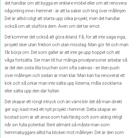
det handlar om att bygga en enklare möbel eller om att renovera
någonting inne i hemmet - är att ta saker och ting över mållinjen.
Det är alltid roligt att starta upp olika projekt, men det handlar
också om att slutföra dem. Även om det tar emot.
Det kommer det också att göra ibland. Få, för att inte säga inga,
projekt sker utan friktion och utan misstag. Man gör fel och man
får börja om. Det som gäller är att inte ge upp hoppet och att
våga fortsätta. Ser man till hur många privatpersoner arbetar så
är det den sista lilla touchen som ofta saknas - en liten push
över mållinjen och sedan är man klar. Man kan ha renoverat ett
kök och så orkar man inte sätta upp listerna, måla socklarna
eller sätta upp den där hyllan.
Det skapar ett rörigt intryck och än värre blir det då man direkt
ger sig i kast med ett nytt projekt i hemmet. Detta skapar en
bostad som är att anse som halvfärdig och som aldrig riktigt
når sin fulla potential. Rent allmänt så måste man som
hemmabyggare alltid ha blicken mot mållinjen. Det är den som