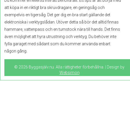
Du kommer emellertid inte att behöva allt. Ett tips är att börja med
att köpa in en riktigt bra skruvdragare, en geringsåg och
exempelvis en tigersåg. Det ger dig en bra start gällande det
elektroniska i verktygslådan. Utöver detta så bör det alltid finnas
hammare, vattenpass och en tumstock nära till hands. Det finns
även möjlighet att hyra utrustning och verktyg. Du behöver inte
fylla garaget med sådant som du kommer använda enbart
någon gång.
© 2026 Byggasjälv.nu. Alla rättigheter förbehållna. | Design by
Websimon