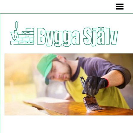
BYGGA SJÄLV
BADRUMSMÖBEL
BÄNK MED FÖRVARING
KÖKSSOFFA
HYLLA
BLOGG