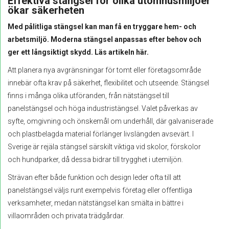
Effektiva stängsel för olika utomhusmiljöer
ökar säkerheten
Med pålitliga stängsel kan man få en tryggare hem- och
arbetsmiljö. Moderna stängsel anpassas efter behov och
ger ett långsiktigt skydd. Läs artikeln här.
Att planera nya avgränsningar för tomt eller företagsområde
innebär ofta krav på säkerhet, flexibilitet och utseende. Stängsel
finns i många olika utföranden, från nätstängsel till
panelstängsel och höga industristängsel. Valet påverkas av
syfte, omgivning och önskemål om underhåll, där galvaniserade
och plastbelagda material förlänger livslängden avsevärt. I
Sverige är rejäla stängsel särskilt viktiga vid skolor, förskolor
och hundparker, då dessa bidrar till trygghet i utemiljön.
Strävan efter både funktion och design leder ofta till att
panelstängsel väljs runt exempelvis företag eller offentliga
verksamheter, medan nätstängsel kan smälta in bättre i
villaområden och privata trädgårdar.