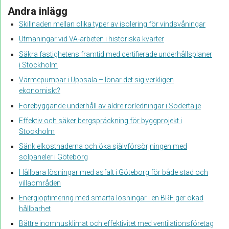
Andra inlägg
Skillnaden mellan olika typer av isolering för vindsvåningar
Utmaningar vid VA-arbeten i historiska kvarter
Säkra fastighetens framtid med certifierade underhållsplaner
i Stockholm
Värmepumpar i Uppsala – lönar det sig verkligen
ekonomiskt?
Förebyggande underhåll av äldre rörledningar i Södertälje
Effektiv och säker bergspräckning för byggprojekt i
Stockholm
Sänk elkostnaderna och öka självförsörjningen med
solpaneler i Göteborg
Hållbara lösningar med asfalt i Göteborg för både stad och
villaområden
Energioptimering med smarta lösningar i en BRF ger ökad
hållbarhet
Bättre inomhusklimat och effektivitet med ventilationsföretag