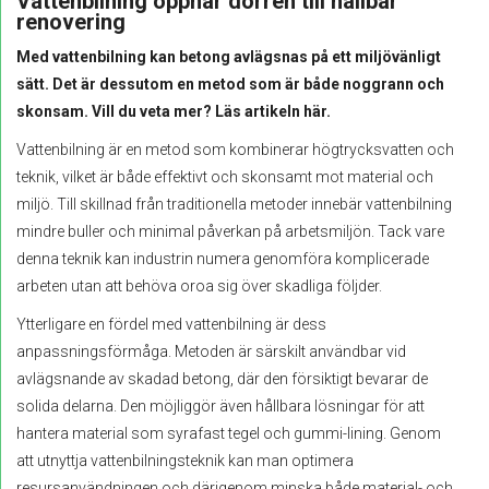
Vattenbilning öppnar dörren till hållbar
renovering
Med vattenbilning kan betong avlägsnas på ett miljövänligt
sätt. Det är dessutom en metod som är både noggrann och
skonsam. Vill du veta mer? Läs artikeln här.
Vattenbilning är en metod som kombinerar högtrycksvatten och
teknik, vilket är både effektivt och skonsamt mot material och
miljö. Till skillnad från traditionella metoder innebär vattenbilning
mindre buller och minimal påverkan på arbetsmiljön. Tack vare
denna teknik kan industrin numera genomföra komplicerade
arbeten utan att behöva oroa sig över skadliga följder.
Ytterligare en fördel med vattenbilning är dess
anpassningsförmåga. Metoden är särskilt användbar vid
avlägsnande av skadad betong, där den försiktigt bevarar de
solida delarna. Den möjliggör även hållbara lösningar för att
hantera material som syrafast tegel och gummi-lining. Genom
att utnyttja vattenbilningsteknik kan man optimera
resursanvändningen och därigenom minska både material- och