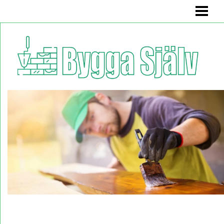
BYGGA SJÄLV
BADRUMSMÖBEL
BÄNK MED FÖRVARING
KÖKSSOFFA
HYLLA
BLOGG