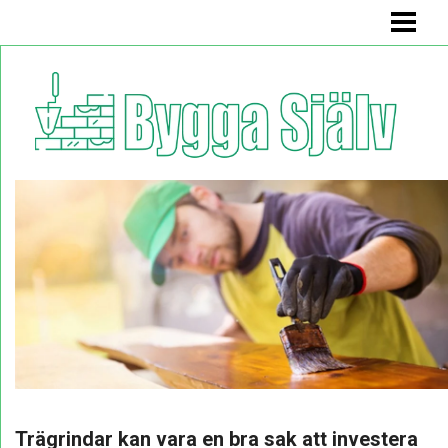
BYGGA SJÄLV
BADRUMSMÖBEL
BÄNK MED FÖRVARING
KÖKSSOFFA
HYLLA
BLOGG
Trägrindar kan vara en bra sak att investera