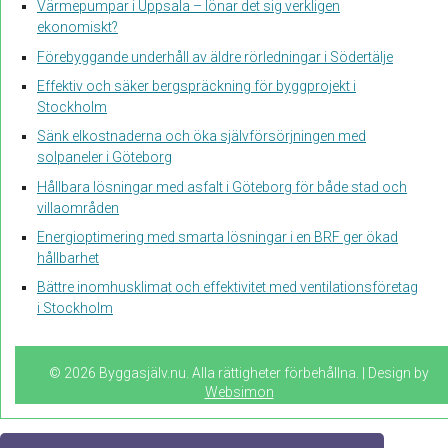
Värmepumpar i Uppsala – lönar det sig verkligen
ekonomiskt?
Förebyggande underhåll av äldre rörledningar i Södertälje
Effektiv och säker bergspräckning för byggprojekt i
Stockholm
Sänk elkostnaderna och öka självförsörjningen med
solpaneler i Göteborg
Hållbara lösningar med asfalt i Göteborg för både stad och
villaområden
Energioptimering med smarta lösningar i en BRF ger ökad
hållbarhet
Bättre inomhusklimat och effektivitet med ventilationsföretag
i Stockholm
© 2026 Byggasjälv.nu. Alla rättigheter förbehållna. | Design by
Websimon