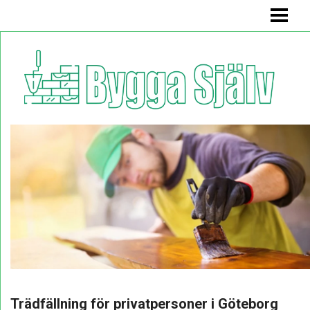
BYGGA SJÄLV
BADRUMSMÖBEL
BÄNK MED FÖRVARING
KÖKSSOFFA
HYLLA
BLOGG
Trädfällning för privatpersoner i Göteborg