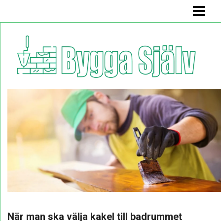
BYGGA SJÄLV
BADRUMSMÖBEL
BÄNK MED FÖRVARING
KÖKSSOFFA
HYLLA
BLOGG
När man ska välja kakel till badrummet