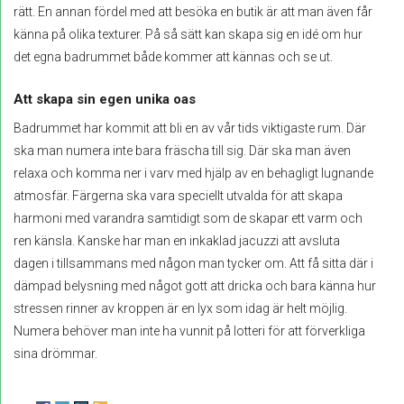
rätt. En annan fördel med att besöka en butik är att man även får
känna på olika texturer. På så sätt kan skapa sig en idé om hur
det egna badrummet både kommer att kännas och se ut.
Att skapa sin egen unika oas
Badrummet har kommit att bli en av vår tids viktigaste rum. Där
ska man numera inte bara fräscha till sig. Där ska man även
relaxa och komma ner i varv med hjälp av en behagligt lugnande
atmosfär. Färgerna ska vara speciellt utvalda för att skapa
harmoni med varandra samtidigt som de skapar ett varm och
ren känsla. Kanske har man en inkaklad jacuzzi att avsluta
dagen i tillsammans med någon man tycker om. Att få sitta där i
dämpad belysning med något gott att dricka och bara känna hur
stressen rinner av kroppen är en lyx som idag är helt möjlig.
Numera behöver man inte ha vunnit på lotteri för att förverkliga
sina drömmar.