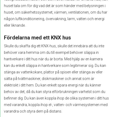
huset tala om för dig vad det är som händer med belysningen i
huset, om säkerhetssystemet, värmen, ventilationen, om du har
någon luftkonditionering, övervakning, larm, vatten och energi
eller liknande.
Fördelarna med ett KNX hus
Skulle du skaffa dig ett KNX-hus, skulle det innebära att du inte
behöver vara hemma om du till exempel behöver släppa in
hantverkare i ditt hus när du är borta. Med hjälp av en kamera
kan du enkelt släppa in hantverkare som legitimerar sig. Du kan
stänga av vattenkokare, plattor på spisen eller stänga av eller
sätta på tvättmaskiner, diskmaskiner och annat som är
elektriskt i ditt hem. Du kan enkelt spara energi när du känner
behov av det, då du kan styra elförbrukningen varhelst som du
befinner dig. Du kan även koppla ihop de olika systemen i ditt hus
med varandra; koppla ihop el-, vatten- och värmesystemen med
varandra och styra dem på distans.