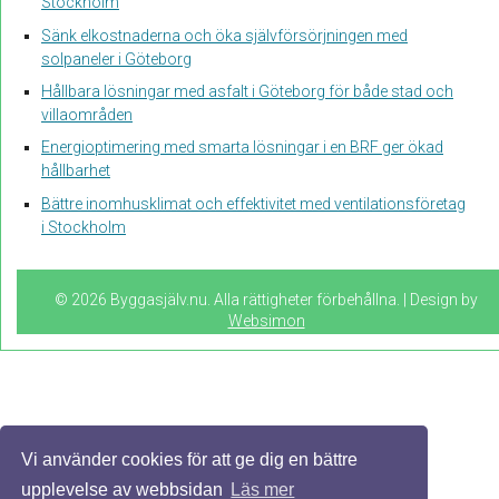
Stockholm
Sänk elkostnaderna och öka självförsörjningen med
solpaneler i Göteborg
Hållbara lösningar med asfalt i Göteborg för både stad och
villaområden
Energioptimering med smarta lösningar i en BRF ger ökad
hållbarhet
Bättre inomhusklimat och effektivitet med ventilationsföretag
i Stockholm
© 2026 Byggasjälv.nu. Alla rättigheter förbehållna. | Design by
Websimon
Vi använder cookies för att ge dig en bättre
upplevelse av webbsidan
Läs mer