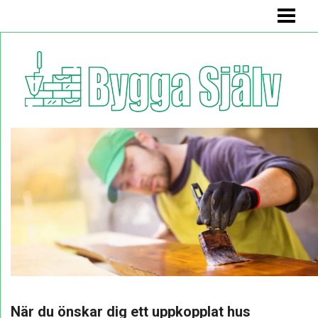
BYGGA SJÄLV
BADRUMSMÖBEL
BÄNK MED FÖRVARING
KÖKSSOFFA
HYLLA
BLOGG
När du önskar dig ett uppkopplat hus