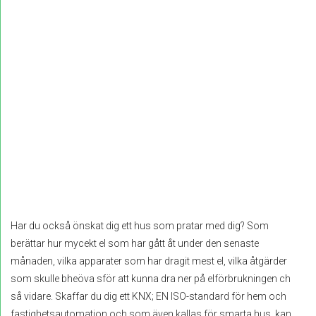
Har du också önskat dig ett hus som pratar med dig? Som
berättar hur mycekt el som har gått åt under den senaste
månaden, vilka apparater som har dragit mest el, vilka åtgärder
som skulle bheöva sför att kunna dra ner på elförbrukningen ch
så vidare. Skaffar du dig ett KNX; EN ISO-standard för hem och
fastighetsautomation och som även kallas för smarta hus, kan