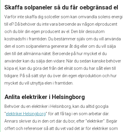
Skaffa solpaneler så du får oebgränsad el
Varför inte skaffa dig solceller som kan omvandla solens energi
till el? Då behöver du inte vara beroende av någon elproducent
och du blir din egen producent av el. Den blir dessutom
kostnadsfri i framtiden. Du bestämmer själv om du vill använda
den el som solpanelerna genererar åt dig eller om du vill sälja
den till det allmänna nätet. Beroende på hur mycket el du
använder kan du sälja den vidare. När du sedan kanske behöver
köpa el, kan du göra det från det elnät som du har sålt elen till
tidigare. På så sätt styr du över din egen elproduktion och hur
mycket du vill utnyttja elen i framtiden.
Anlita elektriker i Helsingborg
Behvöer du en elektriker i Helsinborg, kan du alltid googla
"
elektriker Helsingborg
" för att få tag i en som arbetar där.
Annars skriver du in den ort där du bor, efter "elektriker". Begär
offert och referenser så att du vet vad det är för elektriker som