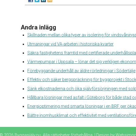
Andra inlägg
Skillnaden mellan olika typer av isolering för vindsvåning
Utmaningar vid VA-arbeten i historiska kvarter
Säkra fastighetens framtid med certifierade underhållspl
Värmepumpar i Uppsala – lönar det sig verkligen ekonom
Förebyggande underhåll av äldre rörledningar i Södertälje
Effektiv och säker bergspräckning för byggprojekt i Sto
Sänk elkostnaderna och öka självförsörjningen med solp
Hållbara lösningar med asfalt i Göteborg för både stad 
Energioptimering med smarta lösningar i en BRF ger ökad
Bättre inomhusklimat och effektivitet med ventilationsfö
© 2026 Byggasjälv.nu. Alla rättigheter förbehållna. | Design by
Websimo