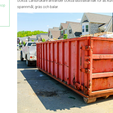
också. Lantbrukare använder också lastväxlarflak för att ku
ihop
spannmål, gräs och balar.