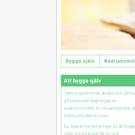
Bygga själv
Badrumsmö
Att bygga själv
I denna guide finner du tips och råd h
på bästa sätt skall bygga en
badrumsmöbel, en förvaringsbänk, e
kökssoffa eller en hylla.
Du sparar mycket pengar på att bygg
själv och på köpet får du gott