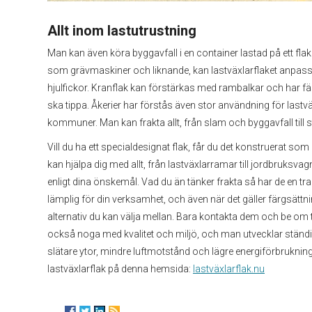
Allt inom lastutrustning
Man kan även köra byggavfall i en container lastad på ett flak. 
som grävmaskiner och liknande, kan lastväxlarflaket anpass
hjulfickor. Kranflak kan förstärkas med rambalkar och har fäst
ska tippa. Åkerier har förstås även stor användning för lastv
kommuner. Man kan frakta allt, från slam och byggavfall till
Vill du ha ett specialdesignat flak, får du det konstruerat som d
kan hjälpa dig med allt, från lastväxlarramar till jordbruksvagna
enligt dina önskemål. Vad du än tänker frakta så har de en t
lämplig för din verksamhet, och även när det gäller färgsättni
alternativ du kan välja mellan. Bara kontakta dem och be om ti
också noga med kvalitet och miljö, och man utvecklar ständig
slätare ytor, mindre luftmotstånd och lägre energiförbrukni
lastväxlarflak på denna hemsida:
lastväxlarflak.nu