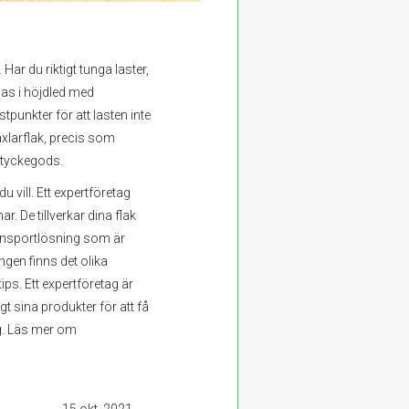
Har du riktigt tunga laster,
as i höjdled med
punkter för att lasten inte
äxlarflak, precis som
 styckegods.
u vill. Ett expertföretag
r. De tillverkar dina flak
ransportlösning som är
ngen finns det olika
ps. Ett expertföretag är
t sina produkter för att få
ng. Läs mer om