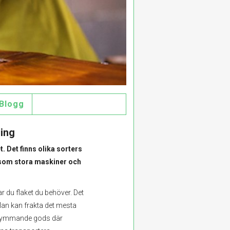
Blogg
ring
t. Det finns olika sorters
 som stora maskiner och
ar du flaket du behöver. Det
Man kan frakta det mesta
skrymmande gods där