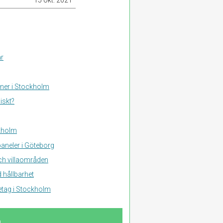
15 okt. 2021
ar
aner i Stockholm
iskt?
ckholm
aneler i Göteborg
och villaområden
 hållbarhet
retag i Stockholm
n