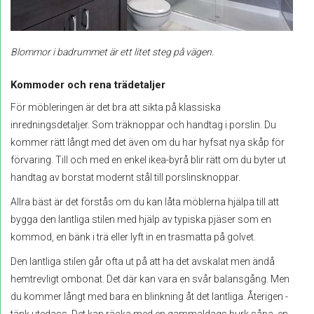
Blommor i badrummet är ett litet steg på vägen.
Kommoder och rena trädetaljer
För möbleringen är det bra att sikta på klassiska
inredningsdetaljer. Som träknoppar och handtag i porslin. Du
kommer rätt långt med det även om du har hyfsat nya skåp för
förvaring. Till och med en enkel ikea-byrå blir rätt om du byter ut
handtag av borstat modernt stål till porslinsknoppar.
Allra bäst är det förstås om du kan låta möblerna hjälpa till att
bygga den lantliga stilen med hjälp av typiska pjäser som en
kommod, en bänk i trä eller lyft in en trasmatta på golvet.
Den lantliga stilen går ofta ut på att ha det avskalat men ändå
hemtrevligt ombonat. Det där kan vara en svår balansgång. Men
du kommer långt med bara en blinkning åt det lantliga. Återigen -
tänk utedass. Det kan räcka med en gammaldags burk såpa, en