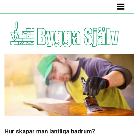
BYGGA SJÄLV
BADRUMSMÖBEL
BÄNK MED FÖRVARING
KÖKSSOFFA
HYLLA
BLOGG
Hur skapar man lantliga badrum?