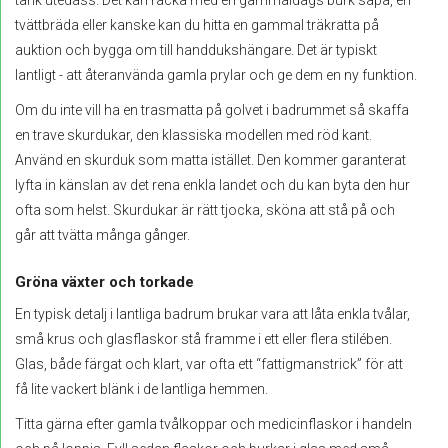
tvättbräda eller kanske kan du hitta en gammal träkratta på
auktion och bygga om till handdukshängare. Det är typiskt
lantligt - att återanvända gamla prylar och ge dem en ny funktion.
Om du inte vill ha en trasmatta på golvet i badrummet så skaffa
en trave skurdukar, den klassiska modellen med röd kant.
Använd en skurduk som matta istället. Den kommer garanterat
lyfta in känslan av det rena enkla landet och du kan byta den hur
ofta som helst. Skurdukar är rätt tjocka, sköna att stå på och
går att tvätta många gånger.
Gröna växter och torkade
En typisk detalj i lantliga badrum brukar vara att låta enkla tvålar,
små krus och glasflaskor stå framme i ett eller flera stilében.
Glas, både färgat och klart, var ofta ett “fattigmanstrick” för att
få lite vackert blänk i de lantliga hemmen.
Titta gärna efter gamla tvålkoppar och medicinflaskor i handeln