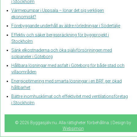
i Stockholm
Värmepumpar i Uppsala – lönar det sig verkligen
ekonomiskt?
Förebyggande underhåll av äldre rörledningar i Södertälje
Effektiv och säker bergspräckning för byggprojekt i
Stockholm
Sänk elkostnaderna och öka självförsörjningen med
solpaneler i Göteborg
Hållbara lösningar med asfalt i Göteborg för både stad och
villaområden
Energioptimering med smarta lösningar i en BRF ger ökad
hållbarhet
Bättre inomhusklimat och effektivitet med ventilationsföretag
i Stockholm
© 2026 Byggasjälv.nu. Alla rättigheter förbehållna. | Design by
Websimon