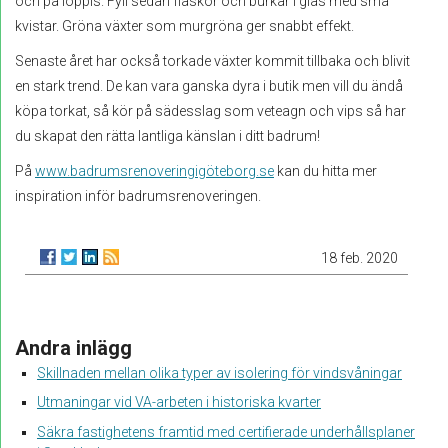
och på loppis. Fyll sedan flaskor och burkar i glas med små
kvistar. Gröna växter som murgröna ger snabbt effekt.
Senaste året har också torkade växter kommit tillbaka och blivit
en stark trend. De kan vara ganska dyra i butik men vill du ändå
köpa torkat, så kör på sädesslag som veteagn och vips så har
du skapat den rätta lantliga känslan i ditt badrum!
På
www.badrumsrenoveringigöteborg.se
kan du hitta mer
inspiration inför badrumsrenoveringen.
18 feb. 2020
Andra inlägg
Skillnaden mellan olika typer av isolering för vindsvåningar
Utmaningar vid VA-arbeten i historiska kvarter
Säkra fastighetens framtid med certifierade underhållsplaner