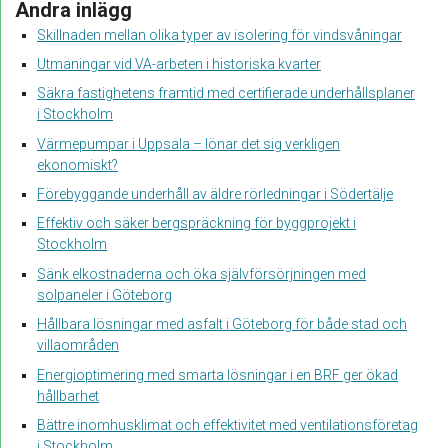
Andra inlägg
Skillnaden mellan olika typer av isolering för vindsvåningar
Utmaningar vid VA-arbeten i historiska kvarter
Säkra fastighetens framtid med certifierade underhållsplaner
i Stockholm
Värmepumpar i Uppsala – lönar det sig verkligen
ekonomiskt?
Förebyggande underhåll av äldre rörledningar i Södertälje
Effektiv och säker bergspräckning för byggprojekt i
Stockholm
Sänk elkostnaderna och öka självförsörjningen med
solpaneler i Göteborg
Hållbara lösningar med asfalt i Göteborg för både stad och
villaområden
Energioptimering med smarta lösningar i en BRF ger ökad
hållbarhet
Bättre inomhusklimat och effektivitet med ventilationsföretag
i Stockholm