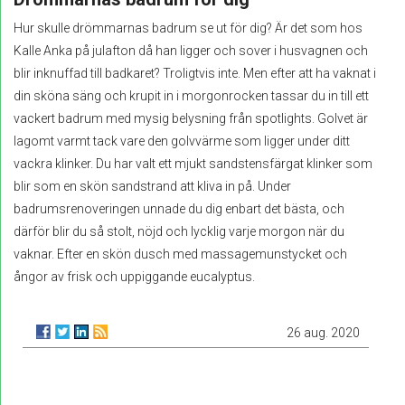
Hur skulle drömmarnas badrum se ut för dig? Är det som hos
Kalle Anka på julafton då han ligger och sover i husvagnen och
blir inknuffad till badkaret? Troligtvis inte. Men efter att ha vaknat i
din sköna säng och krupit in i morgonrocken tassar du in till ett
vackert badrum med mysig belysning från spotlights. Golvet är
lagomt varmt tack vare den golvvärme som ligger under ditt
vackra klinker. Du har valt ett mjukt sandstensfärgat klinker som
blir som en skön sandstrand att kliva in på. Under
badrumsrenoveringen unnade du dig enbart det bästa, och
därför blir du så stolt, nöjd och lycklig varje morgon när du
vaknar. Efter en skön dusch med massagemunstycket och
ångor av frisk och uppiggande eucalyptus.
26 aug. 2020