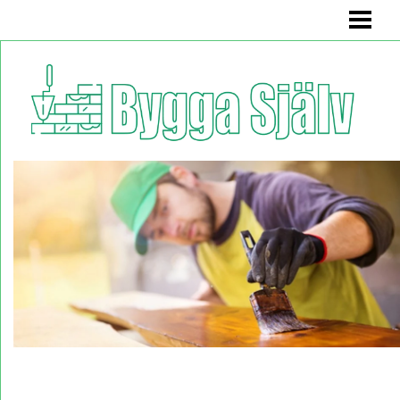
BYGGA SJÄLV
BADRUMSMÖBEL
BÄNK MED FÖRVARING
KÖKSSOFFA
HYLLA
BLOGG