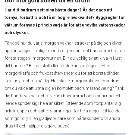
Gör morgonrutinen till en dröm
Har ditt badrum sett sina bästa dagar? Är det dags att
förnya, förbättra och få en högre livskvalitet? Byggregler för
våtrum förnyas i princip varje år för att undvika vattenskador
och olyckor.
Tänk på hur du varje morgon vaknar, sträcker på dig och kliver
upp ur sängen. Troligen rör du dig sedan mot badrummet för de
första stegen i morgonrutinen. Blir du lycklig av att kliva in i just
ditt badrum? Blir du stolt eller får du kanske ångest? Efter
morgonkaffe och frukost återvänder du för att borsta tänder,
fixa frisyr och klä på dig. Hur skulle morgonrutinen förändras
om du valde att unna dig en komplett badrumsrenovering? Tänk
dig hur du vaknar och kliver in i badrummet och känner hur ett
leende sprider sig i hela ansiktet. Ett leende som fortplantar sig i
hela kroppen och sätter stämningen för hela dagen. Ett leende
som gör dig till en glädjespridare som både kunder och andra
dras till och hjälper dig göra succé.