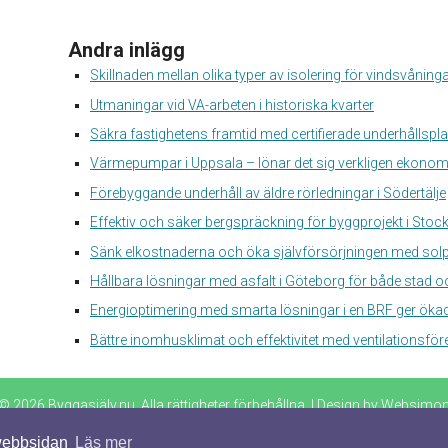
Andra inlägg
Skillnaden mellan olika typer av isolering för vindsvåning
Utmaningar vid VA-arbeten i historiska kvarter
Säkra fastighetens framtid med certifierade underhållspl
Värmepumpar i Uppsala – lönar det sig verkligen ekonom
Förebyggande underhåll av äldre rörledningar i Södertälje
Effektiv och säker bergspräckning för byggprojekt i Sto
Sänk elkostnaderna och öka självförsörjningen med solp
Hållbara lösningar med asfalt i Göteborg för både stad 
Energioptimering med smarta lösningar i en BRF ger ökad
Bättre inomhusklimat och effektivitet med ventilationsfö
© 2026 Byggasjälv.nu. Alla rättigheter förbehållna. | Design by
Websimo
 webbsidan
Läs mer