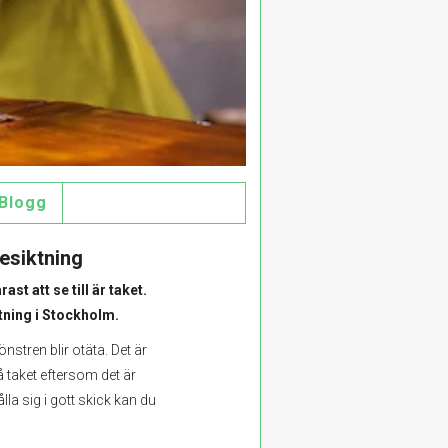
Blogg
esiktning
st att se till är taket.
tning i Stockholm.
nstren blir otäta. Det är
å taket eftersom det är
ålla sig i gott skick kan du