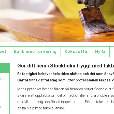
bel
Bänk med förvaring
Kökssoffa
Hylla
Gör ditt hem i Stockholm tryggt med takb
En fastighet behöver hela tiden skötas och det som är svåra
ur du
Därför finns det företag som utför professionell takbesik
Man upptäcker lätt när färgen på fasaden börjar flagna eller fö
n
svårare att upptäcka om det blir läckor eller andra problem p
riskfyllt att ta sig upp för att inspektera där. För att taket ska h
a
anlita hjälp med takbesiktning.