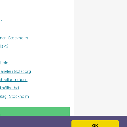
ar
aner i Stockholm
iskt?
ckholm
aneler i Göteborg
och villaområden
 hållbarhet
retag i Stockholm
n
OK