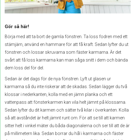
Gör så här!
Börja med att ta bort de gamla fönstren. Ta loss fodren med ett
stämjärn, använd en hammare för att få kraft. Sedan lyfter du ut
fönstren och lossar skruvarna som fäster karmarna. Är det
svårt att få loss karmarna kan man såga snitt i dem och bända
dem loss del för del.
Sedan är det dags för de nya fönstren. Lyft ut glasen ur
karmarna så du inte riskerar att de skadas. Sedan lägger du två
klossar i nederkanten, kolla med en jämn planka och ett
vattenpass att fönsterkarmen kan vila helt jämnt på klossarna.
Sedan lyfter du dit karmen och sätter två kilar i överkanten. Kolla
så att avståndet är helt jämnt runt om. För att se till att karmen
sitter helt i vinkel mäter du båda diagonalerna och ser till att de är
på millimetern lika. Sedan borrar du hål i karmarna och fäster