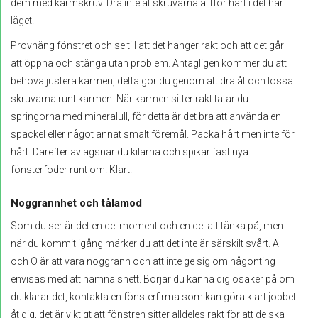
dem med karmskruv. Dra inte åt skruvarna alltför hårt i det här
läget.
Provhäng fönstret och se till att det hänger rakt och att det går
att öppna och stänga utan problem. Antagligen kommer du att
behöva justera karmen, detta gör du genom att dra åt och lossa
skruvarna runt karmen. När karmen sitter rakt tätar du
springorna med mineralull, för detta är det bra att använda en
spackel eller något annat smalt föremål. Packa hårt men inte för
hårt. Därefter avlägsnar du kilarna och spikar fast nya
fönsterfoder runt om. Klart!
Noggrannhet och tålamod
Som du ser är det en del moment och en del att tänka på, men
när du kommit igång märker du att det inte är särskilt svårt. A
och O är att vara noggrann och att inte ge sig om någonting
envisas med att hamna snett. Börjar du känna dig osäker på om
du klarar det, kontakta en fönsterfirma som kan göra klart jobbet
åt dig, det är viktigt att fönstren sitter alldeles rakt för att de ska