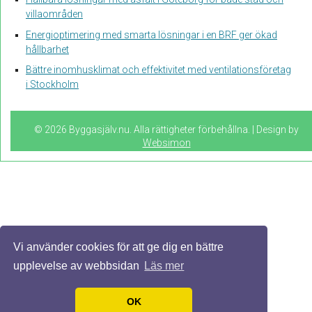
villaområden
Energioptimering med smarta lösningar i en BRF ger ökad
hållbarhet
Bättre inomhusklimat och effektivitet med ventilationsföretag
i Stockholm
© 2026 Byggasjälv.nu. Alla rättigheter förbehållna. | Design by
Websimon
Vi använder cookies för att ge dig en bättre
upplevelse av webbsidan
Läs mer
OK