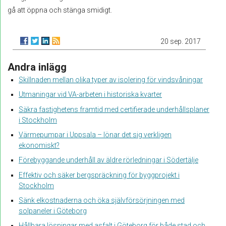
gå att öppna och stänga smidigt.
20 sep. 2017
Andra inlägg
Skillnaden mellan olika typer av isolering för vindsvåningar
Utmaningar vid VA-arbeten i historiska kvarter
Säkra fastighetens framtid med certifierade underhållsplaner
i Stockholm
Värmepumpar i Uppsala – lönar det sig verkligen
ekonomiskt?
Förebyggande underhåll av äldre rörledningar i Södertälje
Effektiv och säker bergspräckning för byggprojekt i
Stockholm
Sänk elkostnaderna och öka självförsörjningen med
solpaneler i Göteborg
Hållbara lösningar med asfalt i Göteborg för både stad och