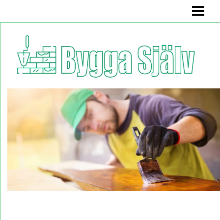
BYGGA SJÄLV
BADRUMSMÖBEL
BÄNK MED FÖRVARING
KÖKSSOFFA
HYLLA
BLOGG