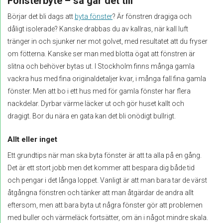
Fönsterbyte – så går det till
Börjar det bli dags att
byta fönster
? Är fönstren dragiga och
dåligt isolerade? Kanske drabbas du av kallras, när kall luft
tränger in och sjunker ner mot golvet, med resultatet att du fryser
om fötterna. Kanske ser man med blotta ögat att fönstren är
slitna och behöver bytas ut. I Stockholm finns många gamla
vackra hus med fina originaldetaljer kvar, i många fall fina gamla
fönster. Men att bo i ett hus med för gamla fönster har flera
nackdelar. Dyrbar värme läcker ut och gör huset kallt och
dragigt. Bor du nära en gata kan det bli onödigt bullrigt.
Allt eller inget
Ett grundtips när man ska byta fönster är att ta alla på en gång.
Det är ett stort jobb men det kommer att bespara dig både tid
och pengar i det långa loppet. Vanligt är att man bara tar de värst
åtgångna fönstren och tänker att man åtgärdar de andra allt
eftersom, men att bara byta ut några fönster gör att problemen
med buller och värmeläck fortsätter, om än i något mindre skala.