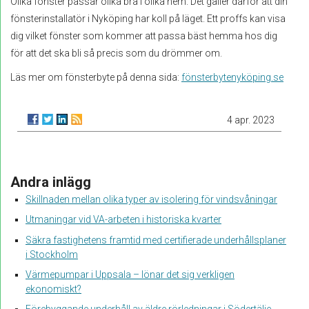
Olika fönster passar olika bra i olika hem. Det gäller därför att din
fönsterinstallatör i Nyköping har koll på läget. Ett proffs kan visa
dig vilket fönster som kommer att passa bäst hemma hos dig
för att det ska bli så precis som du drömmer om.
Läs mer om fönsterbyte på denna sida:
fönsterbytenyköping.se
4 apr. 2023
Andra inlägg
Skillnaden mellan olika typer av isolering för vindsvåningar
Utmaningar vid VA-arbeten i historiska kvarter
Säkra fastighetens framtid med certifierade underhållsplaner
i Stockholm
Värmepumpar i Uppsala – lönar det sig verkligen
ekonomiskt?