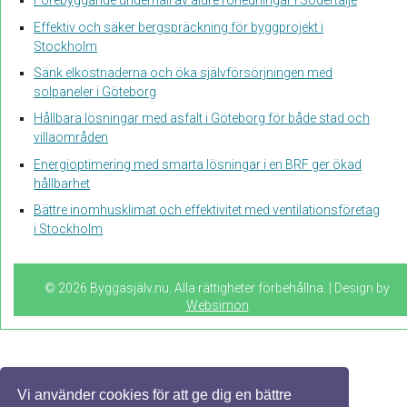
Förebyggande underhåll av äldre rörledningar i Södertälje
Effektiv och säker bergspräckning för byggprojekt i
Stockholm
Sänk elkostnaderna och öka självförsörjningen med
solpaneler i Göteborg
Hållbara lösningar med asfalt i Göteborg för både stad och
villaområden
Energioptimering med smarta lösningar i en BRF ger ökad
hållbarhet
Bättre inomhusklimat och effektivitet med ventilationsföretag
i Stockholm
© 2026 Byggasjälv.nu. Alla rättigheter förbehållna. | Design by
Websimon
Vi använder cookies för att ge dig en bättre