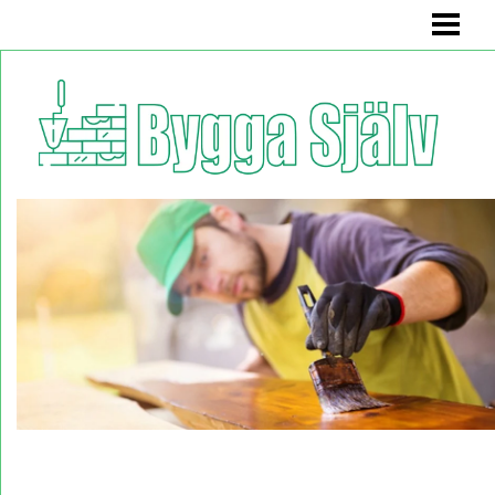
BYGGA SJÄLV
BADRUMSMÖBEL
BÄNK MED FÖRVARING
KÖKSSOFFA
HYLLA
BLOGG