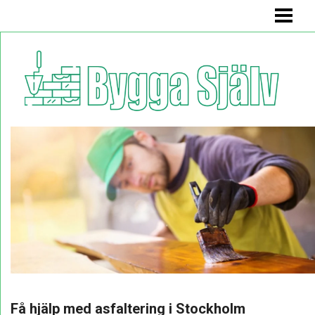
BYGGA SJÄLV
BADRUMSMÖBEL
BÄNK MED FÖRVARING
KÖKSSOFFA
HYLLA
BLOGG
Få hjälp med asfaltering i Stockholm