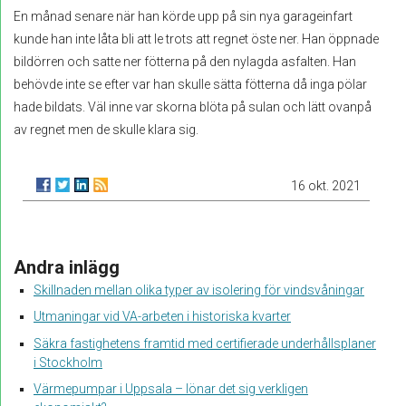
En månad senare när han körde upp på sin nya garageinfart
kunde han inte låta bli att le trots att regnet öste ner. Han öppnade
bildörren och satte ner fötterna på den nylagda asfalten. Han
behövde inte se efter var han skulle sätta fötterna då inga pölar
hade bildats. Väl inne var skorna blöta på sulan och lätt ovanpå
av regnet men de skulle klara sig.
16 okt. 2021
Andra inlägg
Skillnaden mellan olika typer av isolering för vindsvåningar
Utmaningar vid VA-arbeten i historiska kvarter
Säkra fastighetens framtid med certifierade underhållsplaner
i Stockholm
Värmepumpar i Uppsala – lönar det sig verkligen