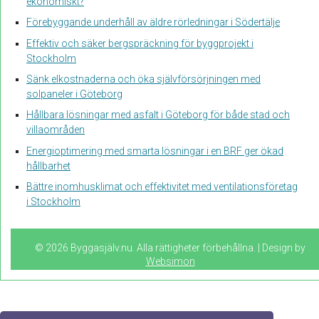
ekonomiskt?
Förebyggande underhåll av äldre rörledningar i Södertälje
Effektiv och säker bergspräckning för byggprojekt i
Stockholm
Sänk elkostnaderna och öka självförsörjningen med
solpaneler i Göteborg
Hållbara lösningar med asfalt i Göteborg för både stad och
villaområden
Energioptimering med smarta lösningar i en BRF ger ökad
hållbarhet
Bättre inomhusklimat och effektivitet med ventilationsföretag
i Stockholm
© 2026 Byggasjälv.nu. Alla rättigheter förbehållna. | Design by
Websimon