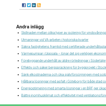
Andra inlägg
Skillnaden mellan olika typer av isolering för vindsvåning
Utmaningar vid VA-arbeten i historiska kvarter
Säkra fastighetens framtid med certifierade underhållspl
Värmepumpar i Uppsala – lönar det sig verkligen ekonom
Förebyggande underhåll av äldre rörledningar i Södertälje
Effektiv och säker bergspräckning för byggprojekt i Sto
Sänk elkostnaderna och öka självförsörjningen med solp
Hållbara lösningar med asfalt i Göteborg för både stad 
Energioptimering med smarta lösningar i en BRF ger ökad
Bättre inomhusklimat och effektivitet med ventilationsfö