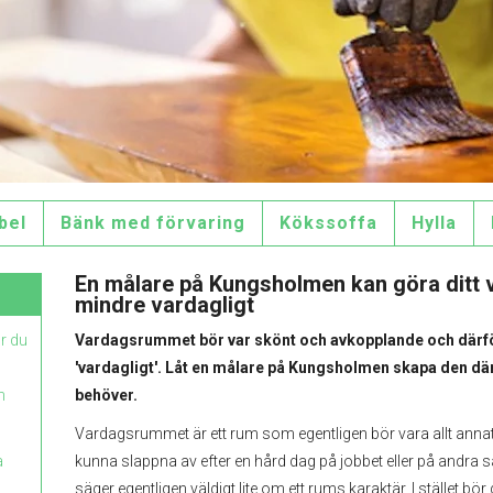
bel
Bänk med förvaring
Kökssoffa
Hylla
En målare på Kungsholmen kan göra ditt
mindre vardagligt
ur du
Vardagsrummet bör var skönt och avkopplande och därfö
'vardagligt'. Låt en målare på Kungsholmen skapa den d
n
behöver.
Vardagsrummet är ett rum som egentligen bör vara allt annat
a
kunna slappna av efter en hård dag på jobbet eller på andra sä
säger egentligen väldigt lite om ett rums karaktär. I stället bö