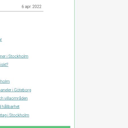
6 apr. 2022
ar
aner i Stockholm
iskt?
ckholm
aneler i Göteborg
och villaområden
 hållbarhet
retag i Stockholm