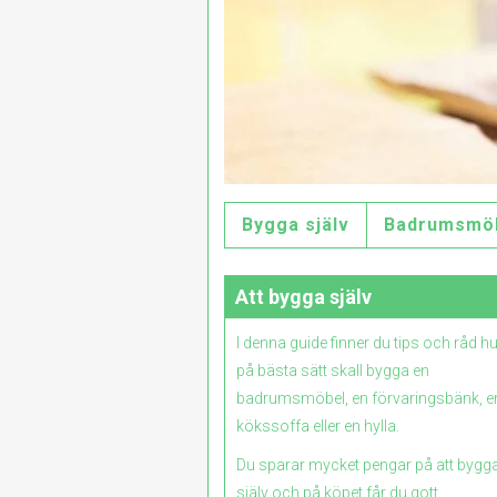
Bygga själv
Badrumsmö
Att bygga själv
I denna guide finner du tips och råd h
på bästa sätt skall bygga en
badrumsmöbel, en förvaringsbänk, e
kökssoffa eller en hylla.
Du sparar mycket pengar på att bygg
själv och på köpet får du gott