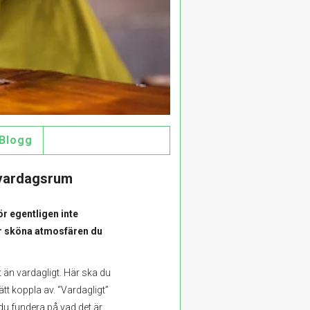
Blogg
 vardagsrum
r egentligen inte
är sköna atmosfären du
 än vardagligt. Här ska du
tt koppla av. “Vardagligt”
r du fundera på vad det är