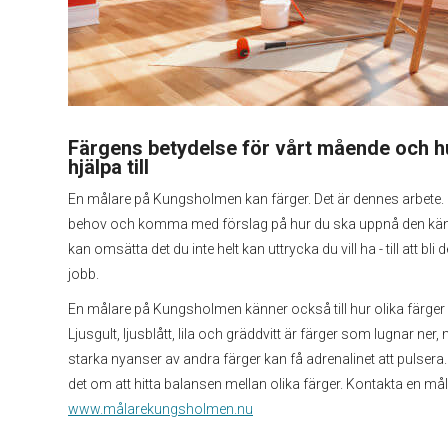
Färgens betydelse för vårt mående och h
hjälpa till
En målare på Kungsholmen kan färger. Det är dennes arbete. 
behov och komma med förslag på hur du ska uppnå den känsl
kan omsätta det du inte helt kan uttrycka du vill ha - till att bli d
jobb.
En målare på Kungsholmen känner också till hur olika färge
Ljusgult, ljusblått, lila och gräddvitt är färger som lugnar ner
starka nyanser av andra färger kan få adrenalinet att pulser
det om att hitta balansen mellan olika färger. Kontakta en mål
www.målarekungsholmen.nu