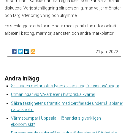
bli som bäst. Kanske har man egna idéer som kan vara bra att
diskutera. Varje stenläggning blir personlig, man väljer mönster
och färg efter omgivning och utrymme.
En stenläggare arbetar inte bara med granit utan utför också
arbeten i betong, marmor, sandsten och andra markplattor.
21 jan. 2022
Andra inlägg
Skillnaden mellan olika typer av isolering för vindsvåningar
Utmaningar vid VA-arbeten i historiska kvarter
Säkra fastighetens framtid med certifierade underhållsplaner
i Stockholm
Värmepumpar i Uppsala – lönar det sig verkligen
ekonomiskt?