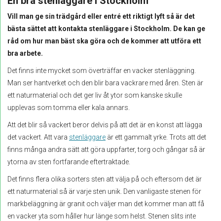
En bra stenläggare i Stockholm
Vill man ge sin trädgård eller entré ett riktigt lyft så är det
bästa sättet att kontakta stenläggare i Stockholm. De kan ge
råd om hur man bäst ska göra och de kommer att utföra ett
bra arbete.
Det finns inte mycket som överträffar en vacker stenläggning.
Man ser hantverket och den blir bara vackrare med åren. Sten är
ett naturmaterial och det ger liv åt ytor som kanske skulle
upplevas som tomma eller kala annars.
Att det blir så vackert beror delvis på att det är en konst att lägga
det vackert. Att vara
stenläggare
är ett gammalt yrke. Trots att det
finns många andra sätt att göra uppfarter, torg och gångar så är
ytorna av sten fortfarande eftertraktade.
Det finns flera olika sorters sten att välja på och eftersom det är
ett naturmaterial så är varje sten unik. Den vanligaste stenen för
markbeläggning är granit och väljer man det kommer man att få
en vacker yta som håller hur länge som helst. Stenen slits inte