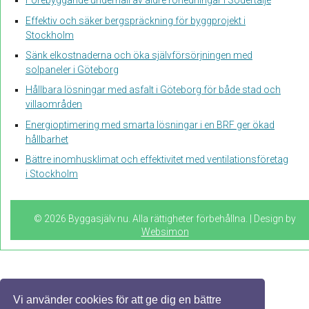
Förebyggande underhåll av äldre rörledningar i Södertälje
Effektiv och säker bergspräckning för byggprojekt i
Stockholm
Sänk elkostnaderna och öka självförsörjningen med
solpaneler i Göteborg
Hållbara lösningar med asfalt i Göteborg för både stad och
villaområden
Energioptimering med smarta lösningar i en BRF ger ökad
hållbarhet
Bättre inomhusklimat och effektivitet med ventilationsföretag
i Stockholm
© 2026 Byggasjälv.nu. Alla rättigheter förbehållna. | Design by
Websimon
Vi använder cookies för att ge dig en bättre