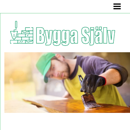
BYGGA SJÄLV
BADRUMSMÖBEL
BÄNK MED FÖRVARING
KÖKSSOFFA
HYLLA
BLOGG