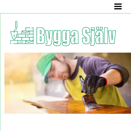
BYGGA SJÄLV
BADRUMSMÖBEL
BÄNK MED FÖRVARING
KÖKSSOFFA
HYLLA
BLOGG