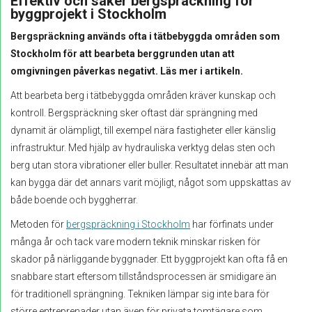
Effektiv och säker bergspräckning för
byggprojekt i Stockholm
Bergspräckning används ofta i tätbebyggda områden som
Stockholm för att bearbeta berggrunden utan att
omgivningen påverkas negativt. Läs mer i artikeln.
Att bearbeta berg i tätbebyggda områden kräver kunskap och
kontroll. Bergspräckning sker oftast där sprängning med
dynamit är olämpligt, till exempel nära fastigheter eller känslig
infrastruktur. Med hjälp av hydrauliska verktyg delas sten och
berg utan stora vibrationer eller buller. Resultatet innebär att man
kan bygga där det annars varit möjligt, något som uppskattas av
både boende och byggherrar.
Metoden för
bergspräckning i Stockholm
har förfinats under
många år och tack vare modern teknik minskar risken för
skador på närliggande byggnader. Ett byggprojekt kan ofta få en
snabbare start eftersom tillståndsprocessen är smidigare än
för traditionell sprängning. Tekniken lämpar sig inte bara för
större entreprenader utan även för privata tomtägare som