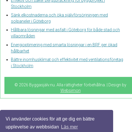
Effektiv och säker bergspräckning för byggprojekt i
Stockholm
Sänk elkostnaderna och öka självförsörjningen med
solpaneler i Göteborg
Hållbara lösningar med asfalt i Göteborg för både stad och
villaområden
Energioptimering med smarta lösningar i en BRF ger ökad
hållbarhet
Bättre inomhusklimat och effektivitet med ventilationsföretag
i Stockholm
© 2026 Byggasjälv.nu. Alla rättigheter förbehållna. | Design by
Websimon
Vi använder cookies för att ge dig en bättre
upplevelse av webbsidan
Läs mer