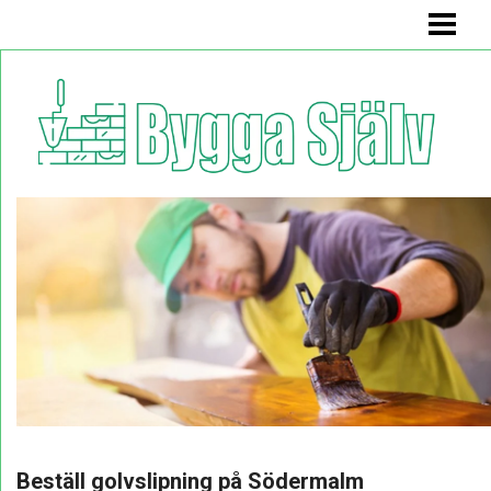
BYGGA SJÄLV
BADRUMSMÖBEL
BÄNK MED FÖRVARING
KÖKSSOFFA
HYLLA
BLOGG
Beställ golvslipning på Södermalm