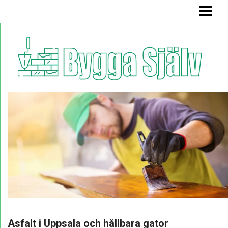
BYGGA SJÄLV
BADRUMSMÖBEL
BÄNK MED FÖRVARING
KÖKSSOFFA
HYLLA
BLOGG
Asfalt i Uppsala och hållbara gator