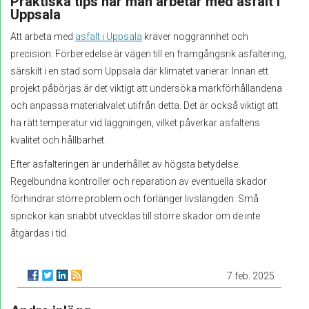
Praktiska tips när man arbetar med asfalt i
Uppsala
Att arbeta med
asfalt i Uppsala
kräver noggrannhet och
precision. Förberedelse är vägen till en framgångsrik asfaltering,
särskilt i en stad som Uppsala där klimatet varierar. Innan ett
projekt påbörjas är det viktigt att undersöka markförhållandena
och anpassa materialvalet utifrån detta. Det är också viktigt att
ha rätt temperatur vid läggningen, vilket påverkar asfaltens
kvalitet och hållbarhet.
Efter asfalteringen är underhållet av högsta betydelse.
Regelbundna kontroller och reparation av eventuella skador
förhindrar större problem och förlänger livslängden. Små
sprickor kan snabbt utvecklas till större skador om de inte
åtgärdas i tid.
7 feb. 2025